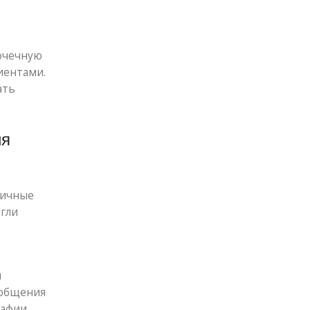
точечную
иентами.
ать
ия
личные
огли
и
 общения
афии.