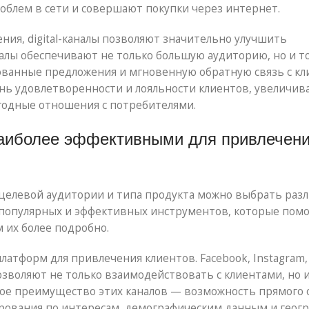
облем в сети и совершают покупки через интернет.
ия, digital-каналы позволяют значительно улучшить
алы обеспечивают не только большую аудиторию, но и 
ованные предложения и мгновенную обратную связь с кл
нь удовлетворенности и лояльности клиентов, увеличив
годные отношения с потребителями.
 наиболее эффективными для привлечен
к целевой аудитории и типа продукта можно выбрать раз
ее популярных и эффективных инструментов, которые пом
 их более подробно.
атформ для привлечения клиентов. Facebook, Instagram,
позволяют не только взаимодействовать с клиентами, но 
вное преимущество этих каналов — возможность прямого
рования по интересам, демографическим данным и геогр