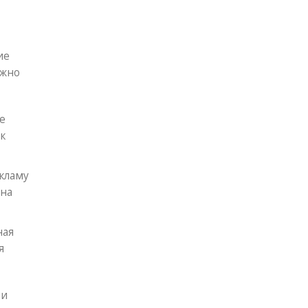
ие
ужно
е
к
кламу
 на
ная
я
 и