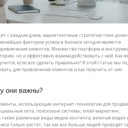
дит с каждым днем, маркетинговые стратегии тоже долж
ажнейших факторов успеха в бизнесе сегодня является
я привлечения клиентов. Множество платформ и инструме
торию, но и эффективно взаимодействовать с ней. Как ж
учится, если все сделать правильно? В этой статье мы п
зовать для привлечения клиентов и как получить от них
му они важны?
трументы, использующие интернет-технологии для продв
социальные сети, поисковые системы, email-маркетинг,
 также различные виды медиа-контента, включая видео и
еса только растет, так как все больше людей проводят с