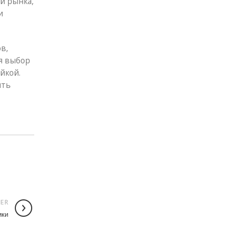
й рынка,
и
в,
я выбор
йкой.
ить
ER
ики