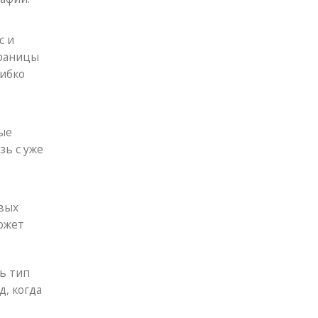
с и
траницы
гибко
ые
ь с уже
овых
может
ь тип
д, когда