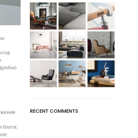
ны
нтов
е
одробно
RECENT COMMENTS
ижения
 блоги.
вое