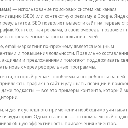
лама)
— использование поисковых систем как канала
мизацию (SEO) или контекстную рекламу в Google, Яндек
х результатов. SEO позволяет вывести сайт на первые с
рафик. Контекстная реклама, в свою очередь, позволяет 
м на определенные запросы пользователей.
ие, email-маркетинг по-прежнему является мощным
иентами и повышения лояльности. Правильно составленн
, акциями и предложениями помогают поддерживать связ
ать новых через реферальные программы.
тента, который решает проблемы и потребности вашей
 привлекать трафик на сайт и улучшать позиции в поиск
 и даже подкасты — все это примеры контента, который 
дитории.
ти, и для их успешного применения необходимо учитыват
тики аудитории. Однако главное — это комплексный подхо
ичивая общую эффективность привлечения клиентов.