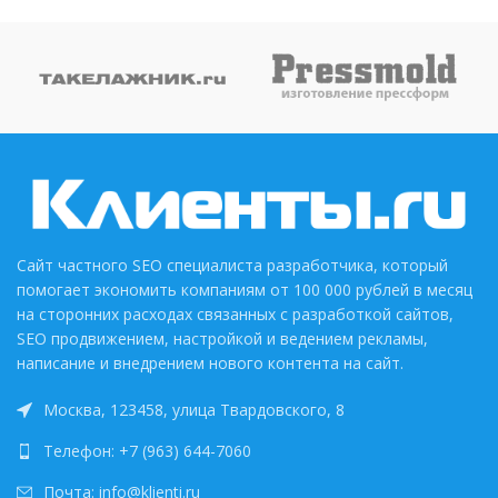
Сайт частного SEO специалиста разработчика, который
помогает экономить компаниям от 100 000 рублей в месяц
на сторонних расходах связанных с разработкой сайтов,
SEO продвижением, настройкой и ведением рекламы,
написание и внедрением нового контента на сайт.
Москва, 123458, улица Твардовского, 8
Телефон: +7 (963) 644-7060
Почта: info@klienti.ru