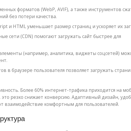
енных форматов (WebP, AVIF), а также инструментов сжа
ий без потери качества.
ript и HTML уменьшает размер страниц и ускоряет их заг
е сети (CDN) помогают загружать сайт быстрее для
лементы (например, аналитика, виджеты соцсетей) мож
ент.
ов в браузере пользователя позволяет загружать стран
вность. Более 60% интернет-трафика приходится на мо
е, это резко снижает конверсию. Адаптивный дизайн, удо
т взаимодействие комфортным для пользователей.
труктура