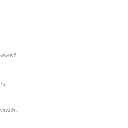
.
тельной
нты
я сайт,