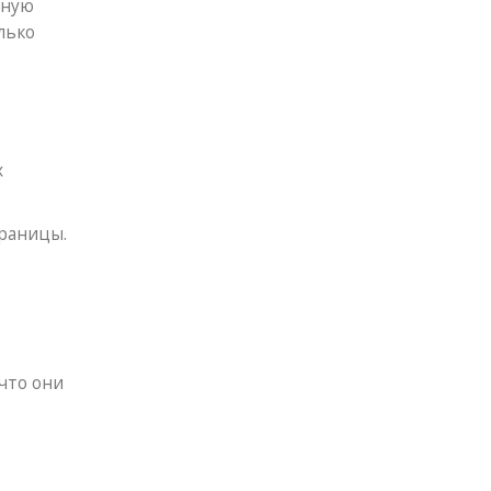
жную
лько
х
раницы.
что они