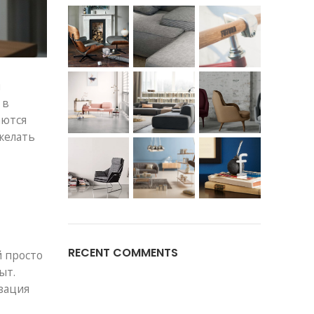
ы
 в
аются
желать
RECENT COMMENTS
й просто
ыт.
зация