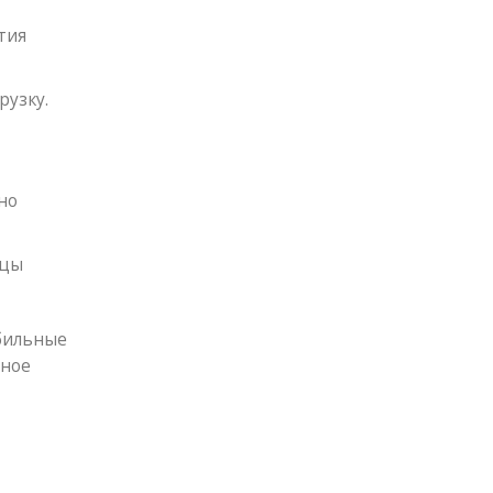
тия
рузку.
но
ицы
бильные
бное