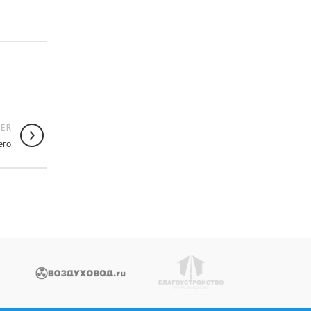
ER
его