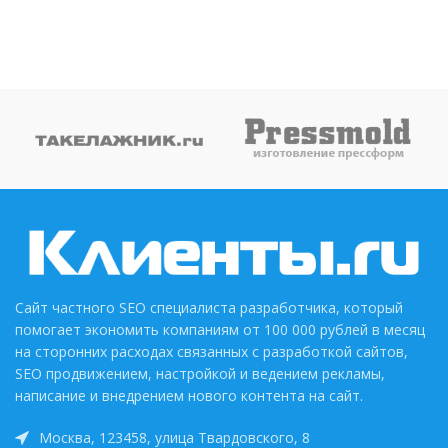
Сайт частного SEO специалиста разработчика, который
помогает экономить компаниям от 100 000 рублей в месяц
на сторонних расходах связанных с разработкой сайтов,
SEO продвижением, настройкой и ведением рекламы,
написание и внедрением нового контента на сайт.
Москва, 123458, улица Твардовского, 8