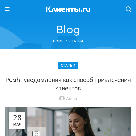
Blog
HOME
СТАТЬИ
СТАТЬИ
Push-уведомления как способ привлечения
клиентов
Admin
28
МАР