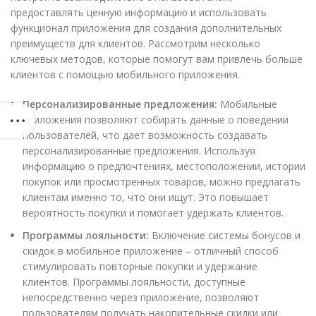
предоставлять ценную информацию и использовать
функционал приложения для создания дополнительных
преимуществ для клиентов. Рассмотрим несколько
ключевых методов, которые помогут вам привлечь больше
клиентов с помощью мобильного приложения.
Персонализированные предложения:
Мобильные
приложения позволяют собирать данные о поведении
пользователей, что дает возможность создавать
персонализированные предложения. Используя
информацию о предпочтениях, местоположении, истории
покупок или просмотренных товаров, можно предлагать
клиентам именно то, что они ищут. Это повышает
вероятность покупки и помогает удержать клиентов.
Программы лояльности:
Включение системы бонусов и
скидок в мобильное приложение – отличный способ
стимулировать повторные покупки и удержание
клиентов. Программы лояльности, доступные
непосредственно через приложение, позволяют
пользователям получать накопительные скидки или