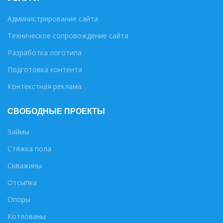
Администрирование сайта
Техническое сопровождение сайта
Разработка логотипа
Подготовка контента
Контекстная реклама
СВОБОДНЫЕ ПРОЕКТЫ
Займы
Стяжка пола
Скважины
Отсыпка
Опоры
Котлованы