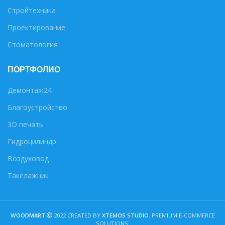
Стройтехника
Проектирование
Стоматология
ПОРТФОЛИО
Демонтаж24
Благоустройство
3D печать
Гидроцилиндр
Воздуховод
Такелажник
WOODMART
2022 CREATED BY
XTEMOS STUDIO
. PREMIUM E-COMMERCE
SOLUTIONS.