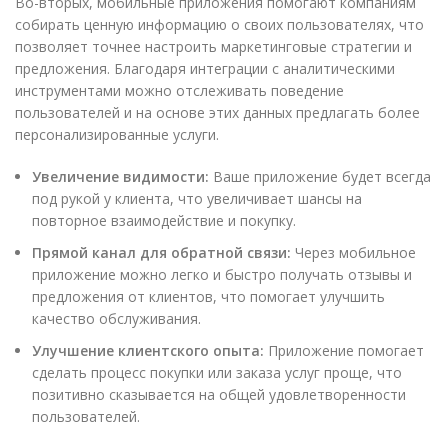
Во-вторых, мобильные приложения помогают компаниям
собирать ценную информацию о своих пользователях, что
позволяет точнее настроить маркетинговые стратегии и
предложения. Благодаря интеграции с аналитическими
инструментами можно отслеживать поведение
пользователей и на основе этих данных предлагать более
персонализированные услуги.
Увеличение видимости:
Ваше приложение будет всегда
под рукой у клиента, что увеличивает шансы на
повторное взаимодействие и покупку.
Прямой канал для обратной связи:
Через мобильное
приложение можно легко и быстро получать отзывы и
предложения от клиентов, что помогает улучшить
качество обслуживания.
Улучшение клиентского опыта:
Приложение помогает
сделать процесс покупки или заказа услуг проще, что
позитивно сказывается на общей удовлетворенности
пользователей.