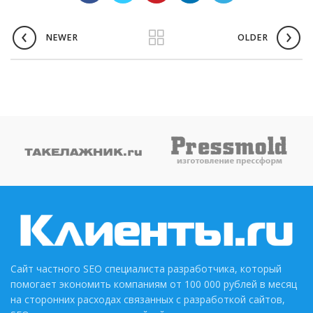
NEWER
OLDER
Сайт частного SEO специалиста разработчика, который
помогает экономить компаниям от 100 000 рублей в месяц
на сторонних расходах связанных с разработкой сайтов,