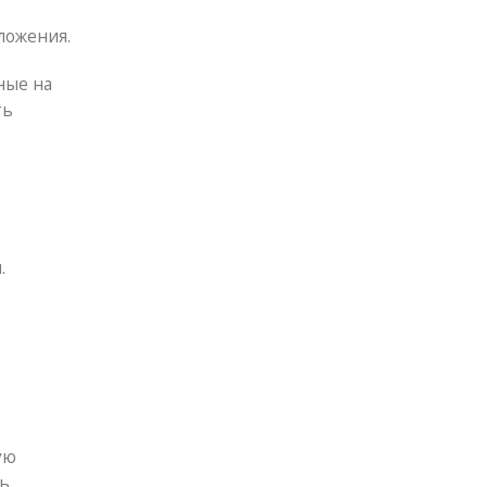
ложения.
ные на
ть
.
ую
ть