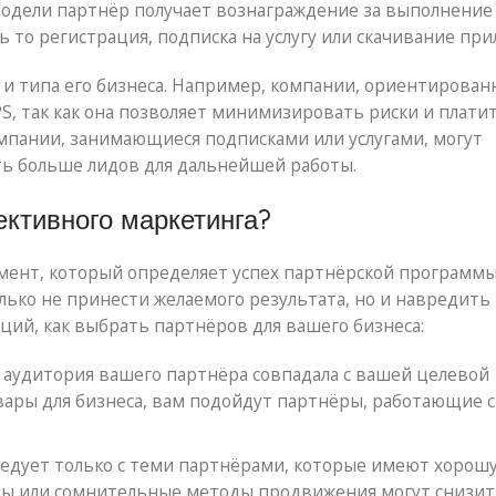
модели партнёр получает вознаграждение за выполнение
 то регистрация, подписка на услугу или скачивание при
 и типа его бизнеса. Например, компании, ориентирован
S, так как она позволяет минимизировать риски и плати
омпании, занимающиеся подписками или услугами, могут
ть больше лидов для дальнейшей работы.
ктивного маркетинга?
мент, который определяет успех партнёрской программы
ько не принести желаемого результата, но и навредить
ций, как выбрать партнёров для вашего бизнеса:
 аудитория вашего партнёра совпадала с вашей целевой
вары для бизнеса, вам подойдут партнёры, работающие с
ледует только с теми партнёрами, которые имеют хорош
вы или сомнительные методы продвижения могут снизи