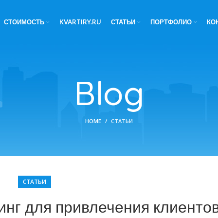
СТОИМОСТЬ
KVARTIRY.RU
СТАТЬИ
ПОРТФОЛИО
КО
Blog
HOME
СТАТЬИ
СТАТЬИ
инг для привлечения клиенто