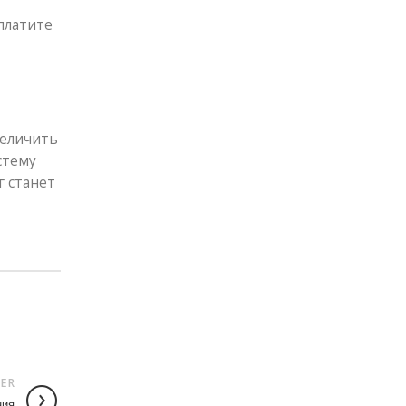
платите
величить
стему
г станет
ER
ния