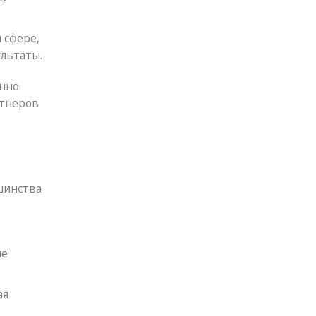
 сфере,
льтаты.
енно
ртнёров
шинства
не
ая