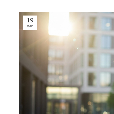
19
МАР