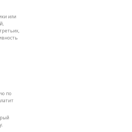
ики или
й,
третьих,
ивность
ую по
платит
орый
у.