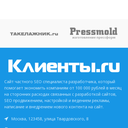
Сайт частного SEO специалиста разработчика, который
помогает экономить компаниям от 100 000 рублей в месяц
на сторонних расходах связанных с разработкой сайтов,
SEO продвижением, настройкой и ведением рекламы,
написание и внедрением нового контента на сайт.
Москва, 123458, улица Твардовского, 8