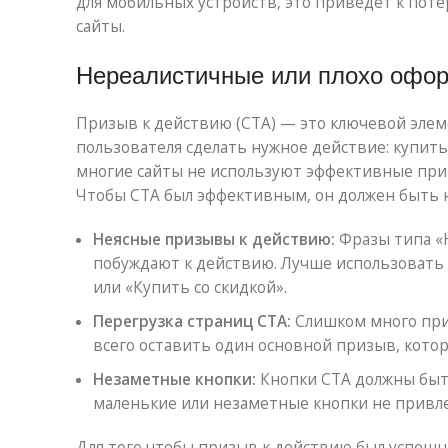
для мобильных устройств, это приведет к поте
сайты.
Нереалистичные или плохо офо
Призыв к действию (CTA) — это ключевой элем
пользователя сделать нужное действие: купить т
многие сайты не используют эффективные приз
Чтобы CTA был эффективным, он должен быть н
Неясные призывы к действию:
Фразы типа «
побуждают к действию. Лучше использовать
или «Купить со скидкой».
Перегрузка страниц CTA:
Слишком много приз
всего оставить один основной призыв, котор
Незаметные кнопки:
Кнопки CTA должны быть
маленькие или незаметные кнопки не привл
Для того чтобы призыв к действию был успешн