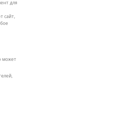
мент для
т сайт,
обое
о может
телей,