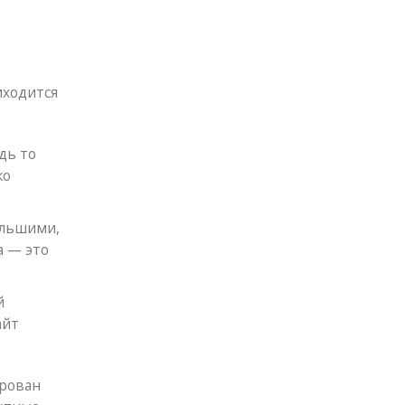
иходится
дь то
ко
ольшими,
а — это
й
айт
ирован