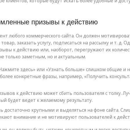
ре клиентов, которые будут искать более удобные и дос
рмленные призывы к действию
ент любого коммерческого сайта. Он должен мотивирова
овар, заказать услугу, подписаться на рассылку и т. д. О
ывы к действию или, наоборот, перегружают их количес
е только заметным, но и актуальным.
Нажмите здесь» или «Узнать больше» слишком общие и 
 более конкретные фразы, например, «Получить консуль
ывов к действию может сбить пользователя с толку. Л
ый будет ведет к желаемому результату.
 достаточно крупными и выделяться на фоне сайта. Сл
екают внимание и не мотивируют пользователей к дейс
ым, он должен быть четким, конкретным и легко доступ