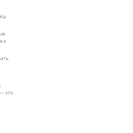
 На
ля.
и к
рать
с
 — это