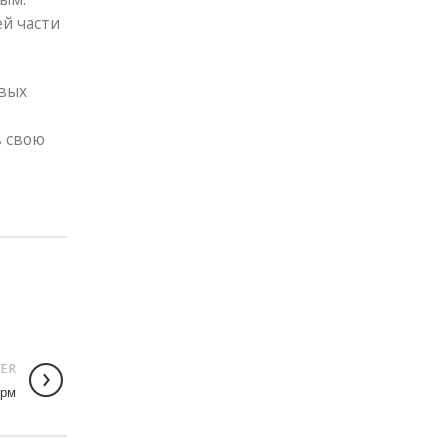
ей части
евых
в свою
ER
орм