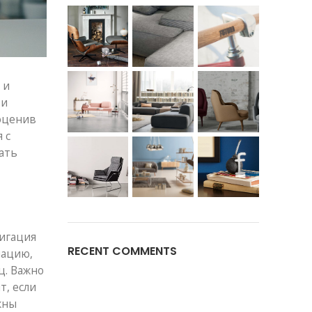
 и
 и
оценив
 с
ать
вигация
RECENT COMMENTS
мацию,
ц. Важно
т, если
жны