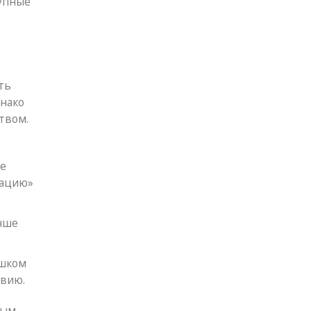
тупные
ть
днако
твом.
не
тацию»
учше
ишком
твию.
ным.