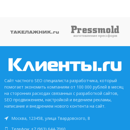
Сайт частного SEO специалиста разработчика, который
помогает экономить компаниям от 100 000 рублей в месяц
на сторонних расходах связанных с разработкой сайтов,
SEO продвижением, настройкой и ведением рекламы,
написание и внедрением нового контента на сайт.
Москва, 123458, улица Твардовского, 8
Телефон: +7 (963) 644-7060