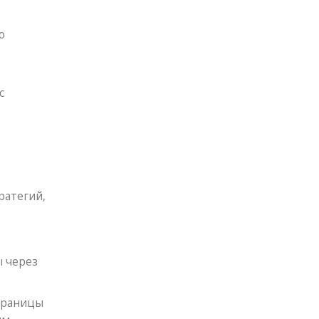
о
с
ратегий,
ы через
траницы