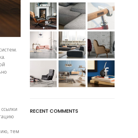
систем.
а.
ой
ьно
 ссылки
RECENT COMMENTS
игацию
ию, тем