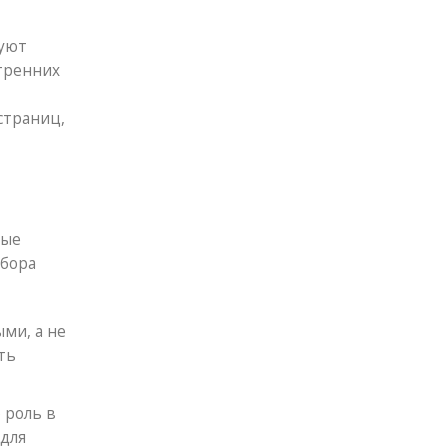
зуют
утренних
страниц,
рые
ыбора
ми, а не
ть
 роль в
 для