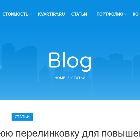
СТОИМОСТЬ
KVARTIRY.RU
СТАТЬИ
ПОРТФОЛИО
КО
Blog
HOME
СТАТЬИ
СТАТЬИ
нюю перелинковку для повыше