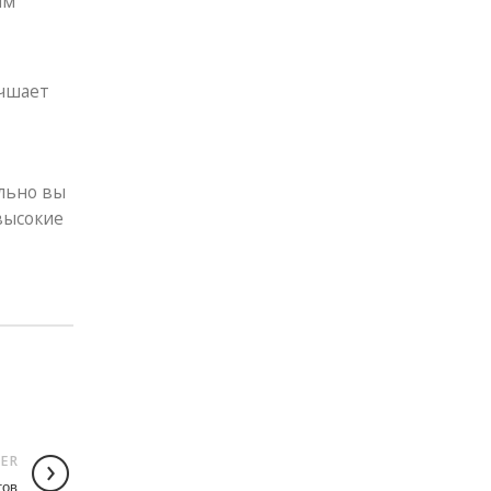
ым
учшает
льно вы
высокие
ER
тов