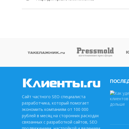
ПОСЛЕД
Сайт частного SEO специалиста
разработчика, который помогает
экономить компаниям от 100 000
рублей в месяц на сторонних расходах
связанных с разработкой сайтов, SEO
продвижением, настройкой и ведением