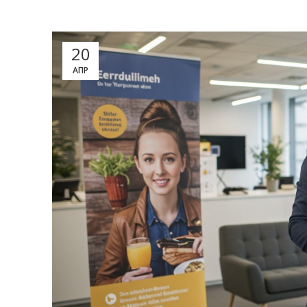
20
АПР