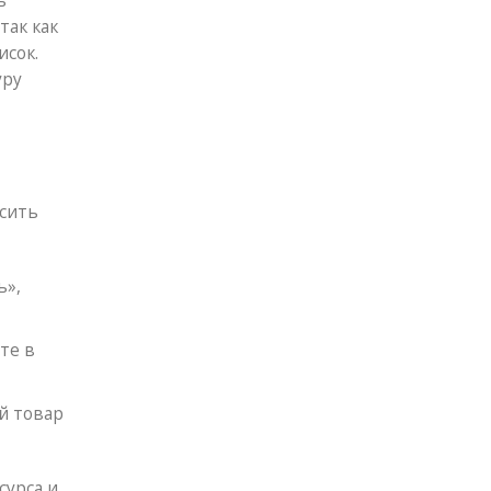
ь
так как
исок.
уру
сить
ь»,
те в
й товар
сурса и