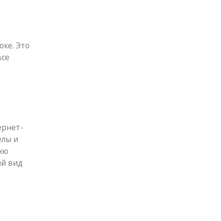
оке. Это
все
ернет-
елы и
ню
ий вид