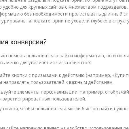
нительные разделы и подкатегории, которые могут быт
о удобно для крупных сайтов с множеством подразделов, 
нформацию без необходимости пролистывать длинный сп
урированы, а подкатегории не уходили глубоко в структ
ия конверсии?
ько помочь пользователю найти информацию, но и повы
ить меню для увеличения числа клиентов:
йте кнопки с призывами к действию (например, «Купит
бы направлять пользователей к важным действиям.
льзуйте элементы персонализации. Например, отображай
я зарегистрированных пользователей.
 поиска, чтобы пользователи могли быстро найти нужны
а сайте напрямую влияет на удобство использования ре