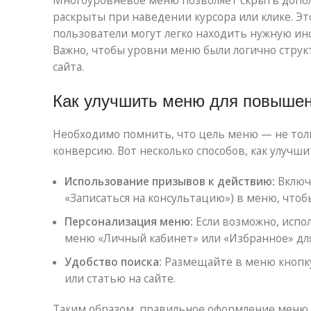
Многоуровневое меню позволяет скрыть допол
раскрыты при наведении курсора или клике. Эт
пользователи могут легко находить нужную и
Важно, чтобы уровни меню были логично структ
сайта.
Как улучшить меню для повышен
Необходимо помнить, что цель меню — не тол
конверсию. Вот несколько способов, как улучш
Использование призывов к действию:
Включа
«Записаться на консультацию») в меню, что
Персонализация меню:
Если возможно, испо
меню «Личный кабинет» или «Избранное» дл
Удобство поиска:
Размещайте в меню кнопку
или статью на сайте.
Таким образом, правильное оформление меню н