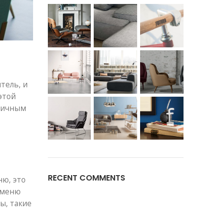
тель, и
этой
огичным
RECENT COMMENTS
ню, это
 меню
ы, такие