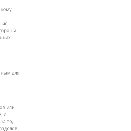
чшему
жные
стороны
ваших
вным для
ов или
, с
на то,
азделов,