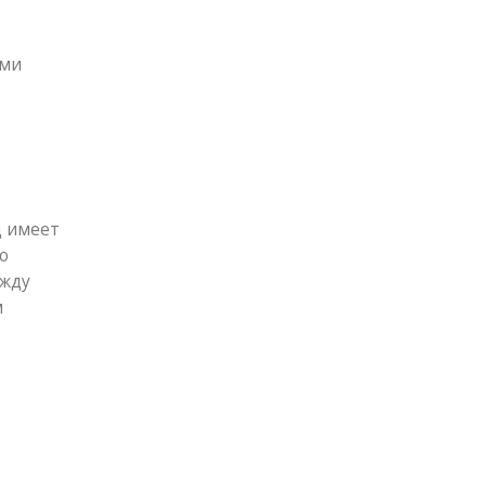
ыми
д имеет
о
ежду
м