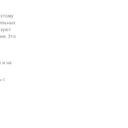
оэтому
бильных
ьзуют
ке. Это
 и на
 с