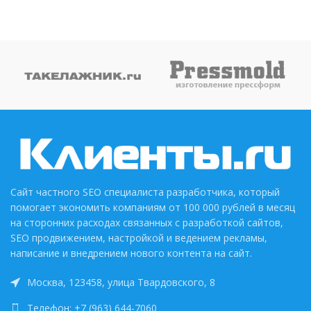
Сайт частного SEO специалиста разработчика, который
помогает экономить компаниям от 100 000 рублей в месяц
на сторонних расходах связанных с разработкой сайтов,
SEO продвижением, настройкой и ведением рекламы,
написание и внедрением нового контента на сайт.
Москва, 123458, улица Твардовского, 8
Телефон: +7 (963) 644-7060