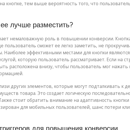
на кнопке, тем выше вероятность того, что пользовател
 ее лучше разместить?
грает немаловажную роль в повышении конверсии. Кнопк
е пользователь сможет ее легко заметить, не прокручив
ты. Наиболее эффективными местами для кнопки являются
слугой, которую пользователь рассматривает. Если на с
быть расположена внизу, чтобы пользователь мог нажать 
формацией.
лизи других элементов, которые могут подталкивать к д
уществ товара. Это создает логическую последовательно
 Также стоит обратить внимание на адаптивность кнопки
изирован для мобильных пользователей, шанс потери кл
триггеров для повышения конверсии