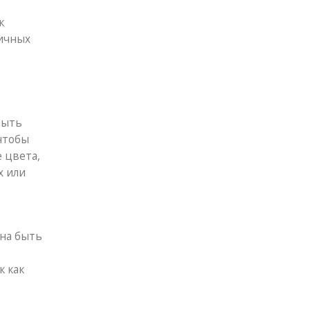
к
личных
быть
чтобы
 цвета,
х или
жна быть
к как