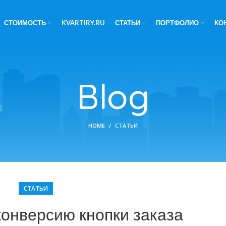
СТОИМОСТЬ
KVARTIRY.RU
СТАТЬИ
ПОРТФОЛИО
КО
Blog
HOME
СТАТЬИ
СТАТЬИ
конверсию кнопки заказа