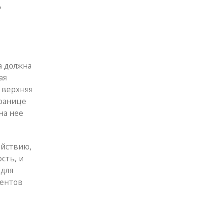
ь
а должна
ая
 верхняя
транице
на нее
ействию,
сть, и
 для
иентов