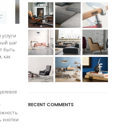
 услуги
вый шаг
ет быть
, как
целевое
RECENT COMMENTS
т
можность
ь кнопки