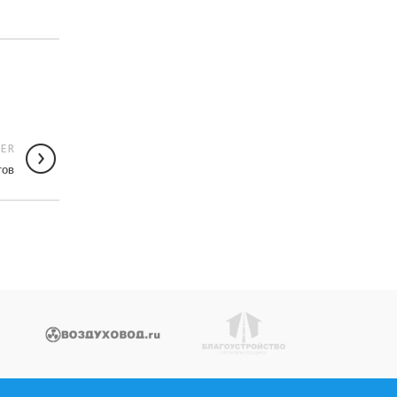
ER
тов