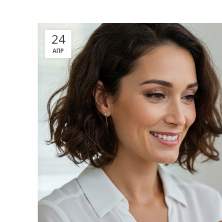
24
АПР