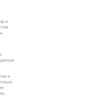
ар в
естив
ы.
и
 данные
рсию и
 только
ие
ию,