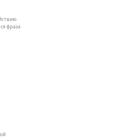
ействию
ся фраза
вой