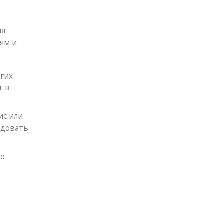
ля
ям и
угих
т в
ис или
ндовать
но