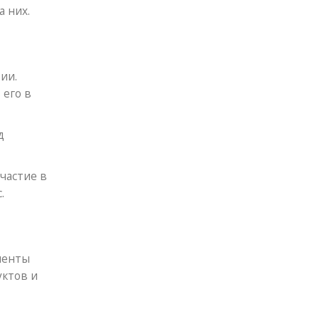
а них.
ии.
 его в
д
частие в
.
иенты
уктов и