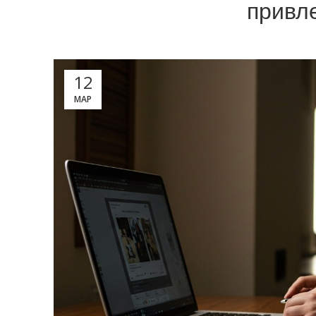
привл
12
МАР