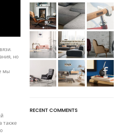
вязи.
ания, но
е мы
RECENT COMMENTS
ий
а также
Но