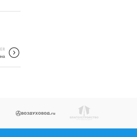
ER
ина