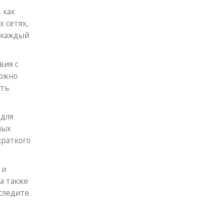
 как
 сетях,
 каждый
вия с
можно
ить
 для
ных
краткого
 и
а также
следите