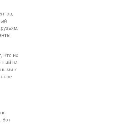
ентов,
ный
друзьям.
иенты
, что их
нный на
ьными к
анное
 не
. Вот