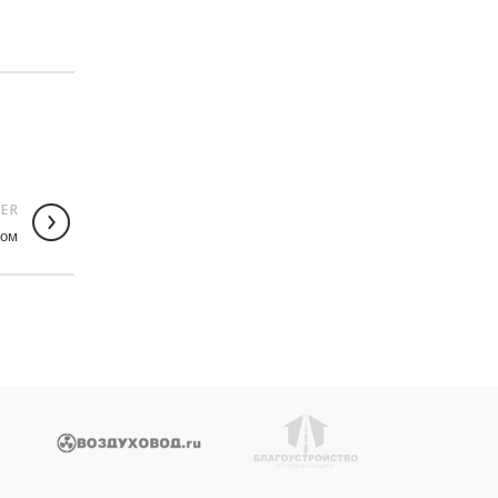
ER
дом