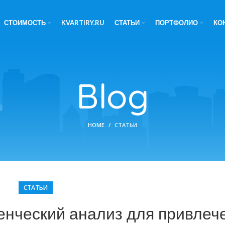
СТОИМОСТЬ
KVARTIRY.RU
СТАТЬИ
ПОРТФОЛИО
КО
Blog
HOME
СТАТЬИ
СТАТЬИ
енческий анализ для привлеч