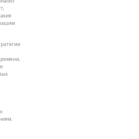
анализ
т,
какие
 вашим
тратегии
времени,
ые
вых
х
ниям.