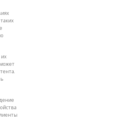
виях
 таких
е
по
 их
 может
тента.
ть
едение
ройства
клиенты