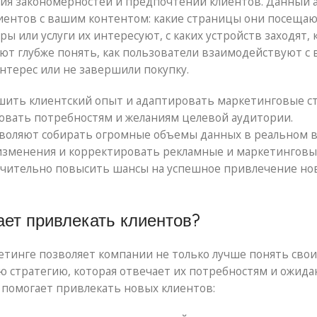
ия закономерностей и предпочтений клиентов. Данный 
иентов с вашим контентом: какие страницы они посещаю
ы или услуги их интересуют, с каких устройств заходят, 
яют глубже понять, как пользователи взаимодействуют с
интерес или не завершили покупку.
чшить клиентский опыт и адаптировать маркетинговые с
овать потребностям и желаниям целевой аудитории.
воляют собирать огромные объемы данных в реальном 
 изменения и корректировать рекламные и маркетингов
значительно повысить шансы на успешное привлечение но
ает привлекать клиентов?
етинге позволяет компании не только лучше понять свои
ю стратегию, которая отвечает их потребностям и ожида
 помогает привлекать новых клиентов: