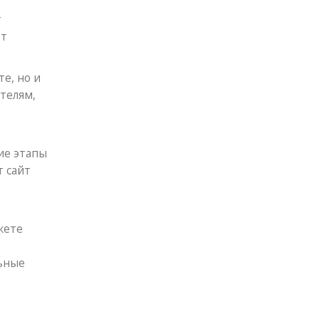
т
ет
е, но и
телям,
ие этапы
т сайт
жете
льные