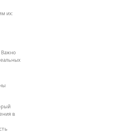
м их:
 Важно
реальных
ины
орый
ения в
сть