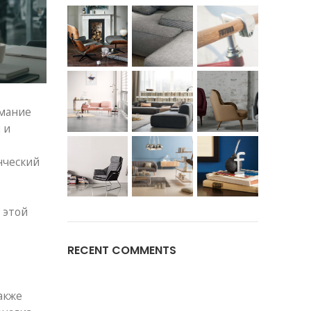
имание
 и
нческий
 этой
RECENT COMMENTS
акже