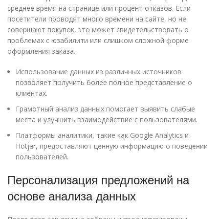
среднее время на странице или процент отказов. Если
посетители проводят много времени на сайте, но не
совершают покупок, это может свидетельствовать о
проблемах с юзабилити или слишком сложной форме
оформления заказа.
Использование данных из различных источников
позволяет получить более полное представление о
клиентах.
Грамотный анализ данных помогает выявить слабые
места и улучшить взаимодействие с пользователями.
Платформы аналитики, такие как Google Analytics и
Hotjar, предоставляют ценную информацию о поведении
пользователей.
Персонализация предложений на
основе анализа данных