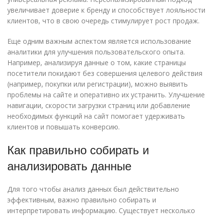
увеличивает доверие к бренду и способствует лояльности
клиентов, что в свою очередь стимулирует рост продаж.
Еще одним важным аспектом является использование
аналитики для улучшения пользовательского опыта.
Например, анализируя данные о том, какие страницы
посетители покидают без совершения целевого действия
(например, покупки или регистрации), можно выявить
проблемы на сайте и оперативно их устранить. Улучшение
навигации, скорости загрузки страниц или добавление
необходимых функций на сайт помогает удерживать
клиентов и повышать конверсию.
Как правильно собирать и
анализировать данные
Для того чтобы анализ данных был действительно
эффективным, важно правильно собирать и
интерпретировать информацию. Существует несколько